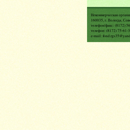
Некоммерческая органи
160035, г. Вологда, Сов
телефон/факс: (8172) 5
телефон: (8172) 75-61-3
e-mail: fond.rgs35@yan