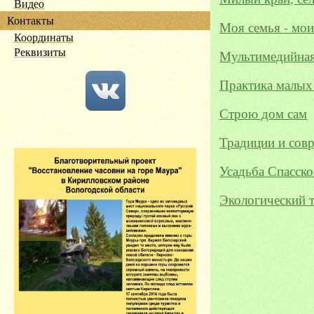
Видео
Контакты
Моя семья - мо
Координаты
Реквизиты
Мультимедийная
Практика малых
Строю дом сам
Традиции и сов
Усадьба Спасск
Экологический 