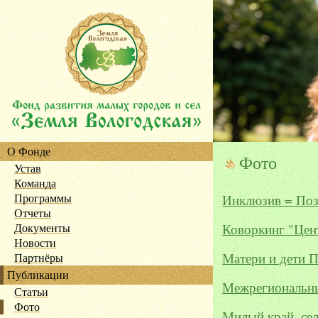
О Фонде
Фото
Устав
Команда
Программы
Инклюзив = Поз
Отчеты
Документы
Коворкинг "Цен
Новости
Матери и дети 
Партнёры
Публикации
Межрегиональны
Статьи
Фото
Милый край, се