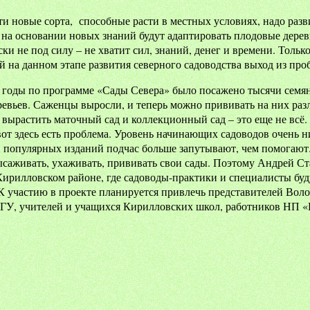
и новые сорта, способные расти в местных условиях, надо разв
 на основании новых знаний будут адаптировать плодовые дере
ски не под силу – не хватит сил, знаний, денег и времени. Толь
 на данном этапе развития северного садоводства выход из про
 годы по программе «Сады Севера» было посажено тысячи семян 
евьев. Саженцы выросли, и теперь можно прививать на них раз
 вырастить маточный сад и коллекционный сад – это еще не всё. Г
вот здесь есть проблема. Уровень начинающих садоводов очень 
 популярных изданий подчас больше запутывают, чем помогают. 
ысаживать, ухаживать, прививать свои сады. Поэтому Андрей 
Кирилловском районе, где садоводы-практики и специалисты буду
 К участию в проекте планируется привлечь представителей Вол
оГУ, учителей и учащихся Кирилловских школ, работников НП 