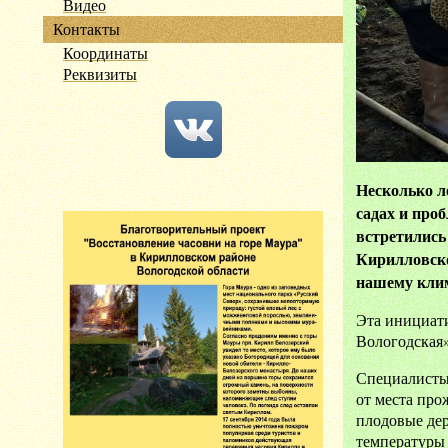
Видео
Контакты
Координаты
Реквизиты
Несколько л
садах и про
встретились
Кирилловско
нашему кли
Эта инициат
Вологодская»
Специалисты 
от места про
плодовые де
температуры