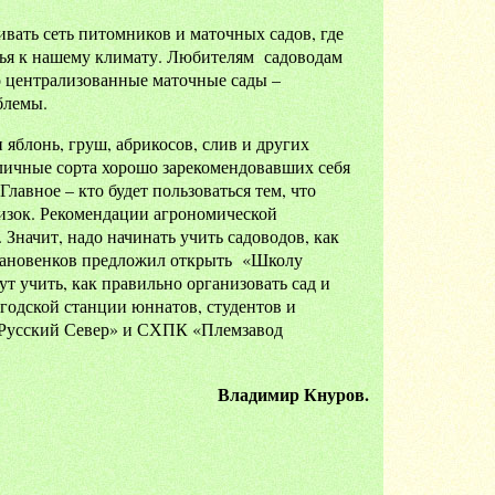
ивать сеть питомников и маточных садов, где
вья к нашему климату. Любителям садоводам
ко централизованные маточные сады –
блемы.
яблонь, груш, абрикосов, слив и других
личные сорта хорошо зарекомендовавших себя
лавное – кто будет пользоваться тем, что
низок. Рекомендации агрономической
Значит, надо начинать учить садоводов, как
Становенков предложил открыть «Школу
т учить, как правильно организовать сад и
огодской станции юннатов, студентов и
«Русский Север» и СХПК «Племзавод
Владимир Кнуров.