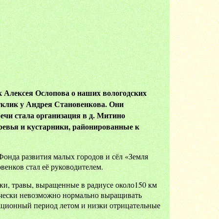
ук Алексея Ослопова о наших вологодских
отклик у Андрея Становенкова. Они
речи стала организация в д. Митино
ревья и кустарники, районированные к
онда развития малых городов и сёл «Земля
венков стал её руководителем.
ки, травы, выращенные в радиусе около150 км
тически невозможно нормально выращивать
ционный период летом и низки отрицательные