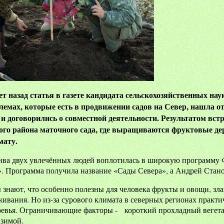
ет назад статья в газете кандидата сельскохозяйственных на
блемах, которые есть в продвижении садов на Север, нашла 
 и договорились о совместной деятельности. Результатом вст
го района маточного сада, где выращиваются фруктовые де
мату.
ива двух увлечённых людей воплотилась в широкую программу Ф
. Программа получила название «Сады Севера», а Андрей Стано
знают, что особенно полезны для человека фрукты и овощи, зла
живания. Но из-за сурового климата в северных регионах прак
ревья. Ограничивающие факторы - короткий прохладный вегета
 зимой.