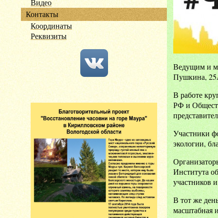
Видео
Контакты
Координаты
Реквизиты
Ведущим и мо
Пушкина, 25
В работе кру
РФ и Общест
представител
Участники фо
экологии, б
Организатор
Института об
участников и
В тот же ден
масштабная и