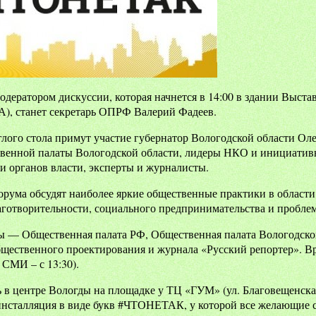
дератором дискуссии, которая начнется в 14:00 в здании Выстав
А), станет секретарь ОПРФ Валерий Фадеев.
глого стола примут участие губернатор Вологодской области 
венной палаты Вологодской области, лидеры НКО и инициативн
и органов власти, эксперты и журналисты.
рума обсудят наиболее яркие общественные практики в области 
лаготворительности, социального предпринимательства и пробл
ы — Общественная палата РФ, Общественная палата Вологодско
щественного проектирования и журнала «Русский репортер». Вре
 СМИ – с 13:30).
ь в центре Вологды на площадке у ТЦ «ГУМ» (ул. Благовещенская
нсталляция в виде букв #ЧТОНЕТАК, у которой все желающие с