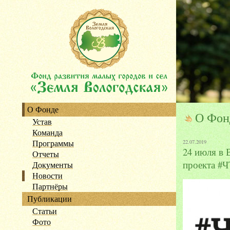
О Фонде
О Фонд
Устав
Команда
Программы
22.07.2019
24 июля в 
Отчеты
проекта 
Документы
Новости
Партнёры
Публикации
Статьи
Фото